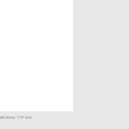
ekt strony:
T.OP tank